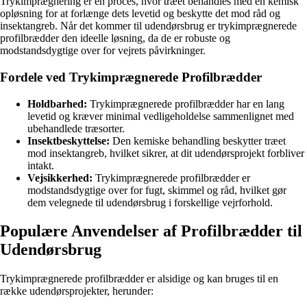
Trykimprægnering er en proces, hvor træet behandles med en kemisk
opløsning for at forlænge dets levetid og beskytte det mod råd og
insektangreb. Når det kommer til udendørsbrug er trykimprægnerede
profilbrædder den ideelle løsning, da de er robuste og
modstandsdygtige over for vejrets påvirkninger.
Fordele ved Trykimprægnerede Profilbrædder
Holdbarhed:
Trykimprægnerede profilbrædder har en lang
levetid og kræver minimal vedligeholdelse sammenlignet med
ubehandlede træsorter.
Insektbeskyttelse:
Den kemiske behandling beskytter træet
mod insektangreb, hvilket sikrer, at dit udendørsprojekt forbliver
intakt.
Vejsikkerhed:
Trykimprægnerede profilbrædder er
modstandsdygtige over for fugt, skimmel og råd, hvilket gør
dem velegnede til udendørsbrug i forskellige vejrforhold.
Populære Anvendelser af Profilbrædder til
Udendørsbrug
Trykimprægnerede profilbrædder er alsidige og kan bruges til en
række udendørsprojekter, herunder: