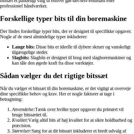
bitssæt et pålideligt valg til enhver gør-det-selv-entusiast eller
professionel håndværker.
Forskellige typer bits til din boremaskine
Der findes forskellige typer bits, der er designet til specifikke opgaver.
Nogle af de mest almindelige typer inkluderer:
Lange bits:
Disse bits er ideelle til dybere skruer og vanskeligt
tilgængelige steder.
Slagbits:
Slagbits er designet til brug med slagboremaskiner og
kan tåle den øgede kraft fra disse værktøjer.
Sådan vælger du det rigtige bitssæt
Når du vælger et bitssæt til din boremaskine, er det vigtigt at overveje
dine specifikke behov og krav. Her er nogle faktorer at tage i
betragtning:
Anvendelse:
Tænk over hvilke typer opgaver du primært vil
bruge bitssættet til.
Kvalitet:
Vælg altid bits af høj kvalitet for at sikre holdbarhed og
præcision.
Størrelser:
Sørg for at dit bitssæt inkluderer et bredt udvalg af