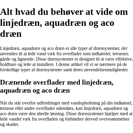
Alt hvad du behøver at vide om
linjedræn, aquadræn og aco
dræn
Linjedræn, aquadræn og aco dræn er alle typer af drænsystemer, der
anvendes til at lede vand væk fra overflader som indkørsler, terrasser,
gårde og lignende. Disse drænsystemer er designet til at være effektive,
holdbare og lette at installere. I denne artikel vil vi se nærmere på de
forskellige typer af drænsystemer samt deres anvendelsesmuligheder.
Drænende overflader med linjedræn,
aquadræn og aco dræn
Når du står overfor udfordringer med vandophobning på din indkørsel,
terrasse eller andre overflader udendørs, kan linjedræn, aquadræn og
aco dræn være den ideelle løsning. Disse drænsystemer hjælper med at
lede vandet væk fra overfladen og forhindrer derved oversvømmelser
og skader.