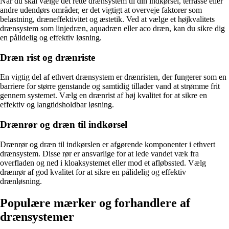
Når du skal vælge det rette drænsystem til din indkørsel, terrasse eller
andre udendørs områder, er det vigtigt at overveje faktorer som
belastning, dræneffektivitet og æstetik. Ved at vælge et højkvalitets
drænsystem som linjedræn, aquadræn eller aco dræn, kan du sikre dig
en pålidelig og effektiv løsning.
Dræn rist og drænriste
En vigtig del af ethvert drænsystem er drænristen, der fungerer som en
barriere for større genstande og samtidig tillader vand at strømme frit
gennem systemet. Vælg en drænrist af høj kvalitet for at sikre en
effektiv og langtidsholdbar løsning.
Drænrør og dræn til indkørsel
Drænrør og dræn til indkørslen er afgørende komponenter i ethvert
drænsystem. Disse rør er ansvarlige for at lede vandet væk fra
overfladen og ned i kloaksystemet eller mod et afløbssted. Vælg
drænrør af god kvalitet for at sikre en pålidelig og effektiv
drænløsning.
Populære mærker og forhandlere af
drænsystemer