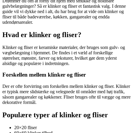
Drømmer du om at forny dit hjem med smukke og holdbare
gulvbelægninger? Så er klinker og fliser et fantastisk valg. I denne
guide vil vi dykke ned i alt, du har brug for at vide om klinker og
fliser til både badeværelse, køkken, gangarealer og endda
udendørsarealer.
Hvad er klinker og fliser?
Klinker og fliser er keramiske materialer, der bruges som gulv- og
vægbelægning i hjemmet. De findes i et væld af forskellige
størrelser, mønstre, farver og teksturer, hvilket gør dem yderst
alsidige og populære i indretningen.
Forskellen mellem klinker og fliser
Der er ofte forvirring om forskellen mellem klinker og fliser. Klinker
er typisk mere slidstærke og velegnede til områder med høj trafik,
såsom gangarealer og køkkener. Fliser bruges ofte til vægge og mere
dekorative formål.
Populære typer af klinker og fliser
20×20 fliser
60×60 klinker tilbud