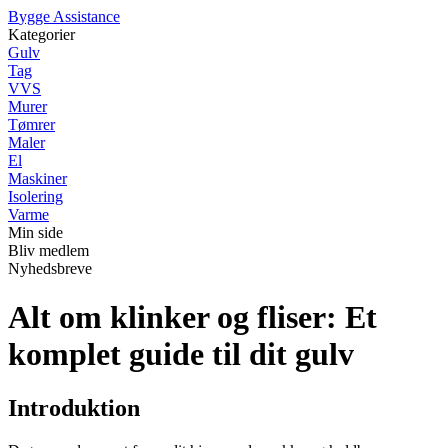
B
ygge
A
ssistance
Kategorier
Gulv
Tag
VVS
Murer
Tømrer
Maler
El
Maskiner
Isolering
Varme
Min side
Bliv medlem
Nyhedsbreve
Alt om klinker og fliser: Et
komplet guide til dit gulv
Introduktion