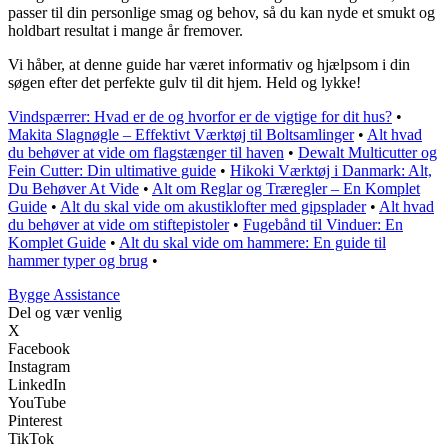
passer til din personlige smag og behov, så du kan nyde et smukt og
holdbart resultat i mange år fremover.
Vi håber, at denne guide har været informativ og hjælpsom i din
søgen efter det perfekte gulv til dit hjem. Held og lykke!
Vindspærrer: Hvad er de og hvorfor er de vigtige for dit hus?
•
Makita Slagnøgle – Effektivt Værktøj til Boltsamlinger
•
Alt hvad
du behøver at vide om flagstænger til haven
•
Dewalt Multicutter og
Fein Cutter: Din ultimative guide
•
Hikoki Værktøj i Danmark: Alt,
Du Behøver At Vide
•
Alt om Reglar og Træregler – En Komplet
Guide
•
Alt du skal vide om akustiklofter med gipsplader
•
Alt hvad
du behøver at vide om stiftepistoler
•
Fugebånd til Vinduer: En
Komplet Guide
•
Alt du skal vide om hammere: En guide til
hammer typer og brug
•
B
ygge
A
ssistance
Del og vær venlig
X
Facebook
Instagram
LinkedIn
YouTube
Pinterest
TikTok