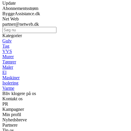
Update
Abonnementsstrøm
ByggeAssistance.dk
Net Web
partner@netweb.dk
Kategorier
Gulv
Tag
VVS
Murer
Tømrer
Maler
El
Maskiner
Isolering
Varme
Bliv klogere på os
Kontakt os
PR
Kampagner
Min profil
Nyhedsbreve
Partnere
Tip os