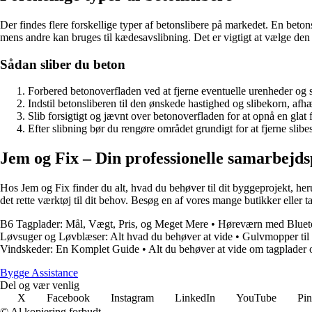
Der findes flere forskellige typer af betonslibere på markedet. En betons
mens andre kan bruges til kædesavslibning. Det er vigtigt at vælge den re
Sådan sliber du beton
Forbered betonoverfladen ved at fjerne eventuelle urenheder og s
Indstil betonsliberen til den ønskede hastighed og slibekorn, afhæ
Slib forsigtigt og jævnt over betonoverfladen for at opnå en glat f
Efter slibning bør du rengøre området grundigt for at fjerne slibes
Jem og Fix – Din professionelle samarbejd
Hos Jem og Fix finder du alt, hvad du behøver til dit byggeprojekt, herun
det rette værktøj til dit behov. Besøg en af vores mange butikker eller t
B6 Tagplader: Mål, Vægt, Pris, og Meget Mere
•
Høreværn med Bluetoot
Løvsuger og Løvblæser: Alt hvad du behøver at vide
•
Gulvmopper til 
Vindskeder: En Komplet Guide
•
Alt du behøver at vide om tagplader o
B
ygge
A
ssistance
Del og vær venlig
X
Facebook
Instagram
LinkedIn
YouTube
Pin
© Al kopiering forbudt.