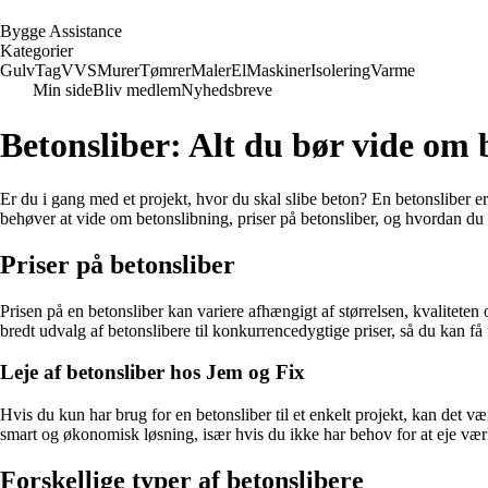
B
ygge
A
ssistance
Kategorier
Gulv
Tag
VVS
Murer
Tømrer
Maler
El
Maskiner
Isolering
Varme
Min side
Bliv medlem
Nyhedsbreve
Betonsliber: Alt du bør vide om 
Er du i gang med et projekt, hvor du skal slibe beton? En betonsliber er
behøver at vide om betonslibning, priser på betonsliber, og hvordan du
Priser på betonsliber
Prisen på en betonsliber kan variere afhængigt af størrelsen, kvaliteten 
bredt udvalg af betonslibere til konkurrencedygtige priser, så du kan få u
Leje af betonsliber hos Jem og Fix
Hvis du kun har brug for en betonsliber til et enkelt projekt, kan det væ
smart og økonomisk løsning, især hvis du ikke har behov for at eje vær
Forskellige typer af betonslibere