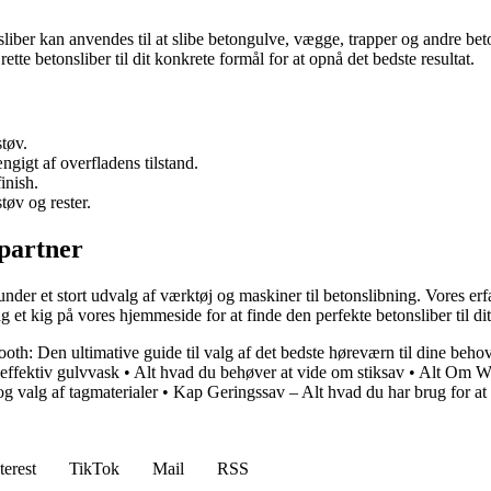
liber kan anvendes til at slibe betongulve, vægge, trapper og andre beton
tte betonsliber til dit konkrete formål for at opnå det bedste resultat.
tøv.
ngigt af overfladens tilstand.
inish.
tøv og rester.
spartner
der et stort udvalg af værktøj og maskiner til betonslibning. Vores erfar
ag et kig på vores hjemmeside for at finde den perfekte betonsliber til di
h: Den ultimative guide til valg af det bedste høreværn til dine beho
effektiv gulvvask
•
Alt hvad du behøver at vide om stiksav
•
Alt Om W
g valg af tagmaterialer
•
Kap Geringssav – Alt hvad du har brug for at
terest
TikTok
Mail
RSS