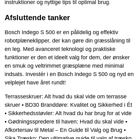
instruktioner og nyttige tips til optimal brug.
Afsluttende tanker
Bosch Indego S 500 er en pålidelig og effektiv
robotplæneklipper, der kan gøre din græsslåning til
en leg. Med avanceret teknologi og praktiske
funktioner er den et ideelt valg for dem, der ønsker
en smuk og veltrimmet græsplæne med minimal
indsats. Investér i en Bosch Indego S 500 og nyd en
velplejet have året rundt!
Terrasseskruer: Alt hvad du skal vide om terrasse
skruer
•
BD30 Branddøre: Kvalitet og Sikkerhed i Ét
•
Sikkerhedsstøvler: Alt hvad du har brug for at vide
•
Gødningsspredere til haven: Hvad du skal vide
•
Afkortersav til Metal – En Guide til Valg og Brug
•
Sika Træsko: Den ultimative guide til valg af træsko