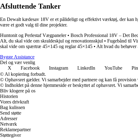
Afsluttende Tanker
En Dewalt kædesav 18V er et pålideligt og effektivt værktøj, der kan h
være et godt valg til dine projekter.
Huntonit og Perlestaf Vægpaneler
•
Bosch Professional 18V – Det Bed
Alt, du skal vide om skraldeskjul og renovationsskjul
•
Fugebånd til V
skal vide om spærtræ 45×145 og reglar 45×145
•
Alt hvad du behøver 
B
ygge
A
ssistance
Del og vær venlig
X
Facebook
Instagram
LinkedIn
YouTube
Pin
© Al kopiering forbudt.
© Ophavsret gælder. Vi samarbejder med partnere og kan få provision
© Indholdet på denne hjemmeside er beskyttet af ophavsret. Vi samarbe
Bliv klogere på os
Historien
Vores drivkraft
Bag kulissen
Send støtte
Adresser
Netværk
Reklamepartner
Støttegiver