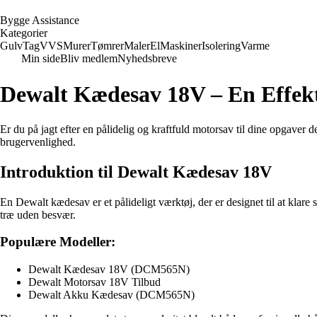
B
ygge
A
ssistance
Kategorier
Gulv
Tag
VVS
Murer
Tømrer
Maler
El
Maskiner
Isolering
Varme
Min side
Bliv medlem
Nyhedsbreve
Dewalt Kædesav 18V – En Effekt
Er du på jagt efter en pålidelig og kraftfuld motorsav til dine opgav
brugervenlighed.
Introduktion til Dewalt Kædesav 18V
En Dewalt kædesav er et pålideligt værktøj, der er designet til at klar
træ uden besvær.
Populære Modeller:
Dewalt Kædesav 18V (DCM565N)
Dewalt Motorsav 18V Tilbud
Dewalt Akku Kædesav (DCM565N)