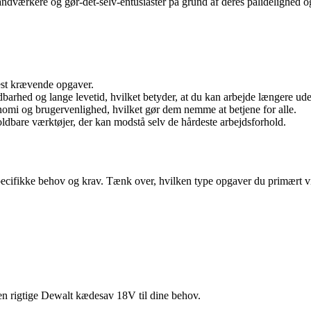
ndværkere og gør-det-selv-entusiaster på grund af deres pålidelighed og 
st krævende opgaver.
dbarhed og lange levetid, hvilket betyder, at du kan arbejde længere ude
mi og brugervenlighed, hvilket gør dem nemme at betjene for alle.
ldbare værktøjer, der kan modstå selv de hårdeste arbejdsforhold.
ecifikke behov og krav. Tænk over, hvilken type opgaver du primært vil
 den rigtige Dewalt kædesav 18V til dine behov.