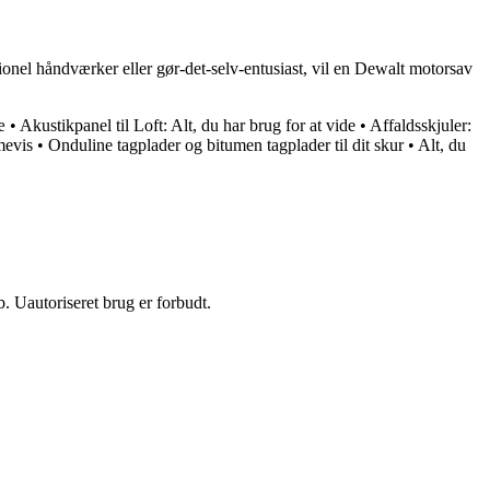
onel håndværker eller gør-det-selv-entusiast, vil en Dewalt motorsav
æ
•
Akustikpanel til Loft: Alt, du har brug for at vide
•
Affaldsskjuler:
mevis
•
Onduline tagplader og bitumen tagplader til dit skur
•
Alt, du
 Uautoriseret brug er forbudt.