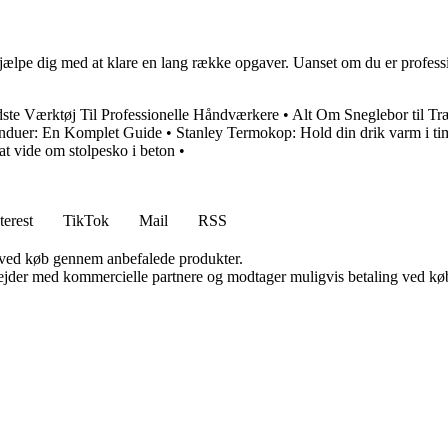
jælpe dig med at klare en lang række opgaver. Uanset om du er professi
ste Værktøj Til Professionelle Håndværkere
•
Alt Om Sneglebor til Tr
induer: En Komplet Guide
•
Stanley Termokop: Hold din drik varm i ti
at vide om stolpesko i beton
•
terest
TikTok
Mail
RSS
 ved køb gennem anbefalede produkter.
jder med kommercielle partnere og modtager muligvis betaling ved køb.