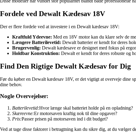
Disse modeller har vundet stor popularitet blandt både professionelle hå
Fordele ved Dewalt Kædesav 18V
Der er flere fordele ved at investere i en Dewalt kædesav 18V:
Kraftfuld Ydeevne:
Med en 18V motor kan du klare selv de me
Længere Batterilevetid:
Dewalt batterier er kendt for deres hol
Brugervenlig:
Dewalt kædesave er designet med fokus på ergono
Holdbar Konstruktion:
Dewalt er kendt for deres robuste og ho
Find Den Rigtige Dewalt Kædesav for Dig
Før du køber en Dewalt kædesav 18V, er det vigtigt at overveje dine sp
dine behov.
Nogle Overvejelser:
Batterilevetid:
Hvor længe skal batteriet holde på en opladning?
Skæreevne:
Er motorsaven kraftig nok til dine opgaver?
Pris:
Passer prisen på motorsaven ind i dit budget?
Ved at tage disse faktorer i betragtning kan du sikre dig, at du vælger