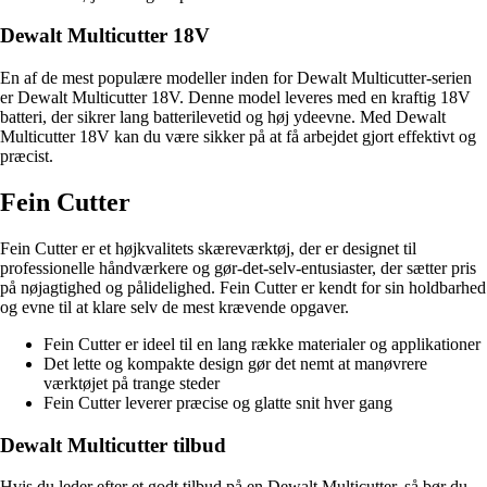
Dewalt Multicutter 18V
En af de mest populære modeller inden for Dewalt Multicutter-serien
er Dewalt Multicutter 18V. Denne model leveres med en kraftig 18V
batteri, der sikrer lang batterilevetid og høj ydeevne. Med Dewalt
Multicutter 18V kan du være sikker på at få arbejdet gjort effektivt og
præcist.
Fein Cutter
Fein Cutter er et højkvalitets skæreværktøj, der er designet til
professionelle håndværkere og gør-det-selv-entusiaster, der sætter pris
på nøjagtighed og pålidelighed. Fein Cutter er kendt for sin holdbarhed
og evne til at klare selv de mest krævende opgaver.
Fein Cutter er ideel til en lang række materialer og applikationer
Det lette og kompakte design gør det nemt at manøvrere
værktøjet på trange steder
Fein Cutter leverer præcise og glatte snit hver gang
Dewalt Multicutter tilbud
Hvis du leder efter et godt tilbud på en Dewalt Multicutter, så bør du