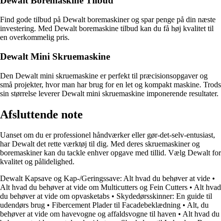
Dewalt Boremaskine Tilbud
Find gode tilbud på Dewalt boremaskiner og spar penge på din næste
investering. Med Dewalt boremaskine tilbud kan du få høj kvalitet til
en overkommelig pris.
Dewalt Mini Skruemaskine
Den Dewalt mini skruemaskine er perfekt til præcisionsopgaver og
små projekter, hvor man har brug for en let og kompakt maskine. Trods
sin størrelse leverer Dewalt mini skruemaskine imponerende resultater.
Afsluttende note
Uanset om du er professionel håndværker eller gør-det-selv-entusiast,
har Dewalt det rette værktøj til dig. Med deres skruemaskiner og
boremaskiner kan du tackle enhver opgave med tillid. Vælg Dewalt for
kvalitet og pålidelighed.
Dewalt Kapsave og Kap-/Geringssave: Alt hvad du behøver at vide
•
Alt hvad du behøver at vide om Multicutters og Fein Cutters
•
Alt hvad
du behøver at vide om opvasketabs
•
Skydedørsskinner: En guide til
udendørs brug
•
Fibercement Plader til Facadebeklædning
•
Alt, du
behøver at vide om havevogne og affaldsvogne til haven
•
Alt hvad du