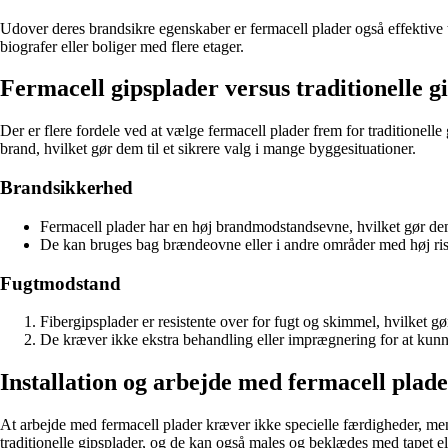
Udover deres brandsikre egenskaber er fermacell plader også effektive 
biografer eller boliger med flere etager.
Fermacell gipsplader versus traditionelle g
Der er flere fordele ved at vælge fermacell plader frem for traditionell
brand, hvilket gør dem til et sikrere valg i mange byggesituationer.
Brandsikkerhed
Fermacell plader har en høj brandmodstandsevne, hvilket gør dem
De kan bruges bag brændeovne eller i andre områder med høj ris
Fugtmodstand
Fibergipsplader er resistente over for fugt og skimmel, hvilket
De kræver ikke ekstra behandling eller imprægnering for at kun
Installation og arbejde med fermacell plad
At arbejde med fermacell plader kræver ikke specielle færdigheder, me
traditionelle gipsplader, og de kan også males og beklædes med tapet ell