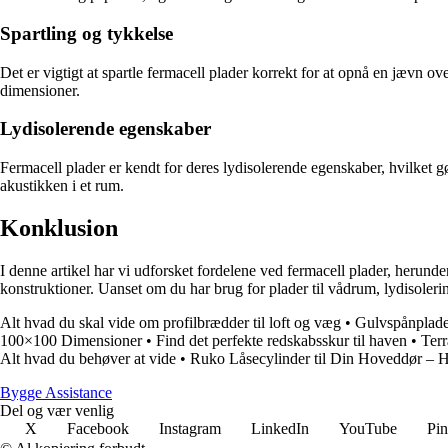
Spartling og tykkelse
Det er vigtigt at spartle fermacell plader korrekt for at opnå en jævn o
dimensioner.
Lydisolerende egenskaber
Fermacell plader er kendt for deres lydisolerende egenskaber, hvilket g
akustikken i et rum.
Konklusion
I denne artikel har vi udforsket fordelene ved fermacell plader, herunde
konstruktioner. Uanset om du har brug for plader til vådrum, lydisolerin
Alt hvad du skal vide om profilbrædder til loft og væg
•
Gulvspånplade
100×100 Dimensioner
•
Find det perfekte redskabsskur til haven
•
Terr
Alt hvad du behøver at vide
•
Ruko Låsecylinder til Din Hoveddør – 
B
ygge
A
ssistance
Del og vær venlig
X
Facebook
Instagram
LinkedIn
YouTube
Pin