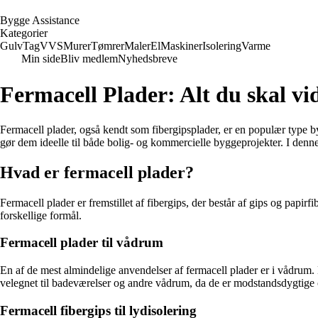
B
ygge
A
ssistance
Kategorier
Gulv
Tag
VVS
Murer
Tømrer
Maler
El
Maskiner
Isolering
Varme
Min side
Bliv medlem
Nyhedsbreve
Fermacell Plader: Alt du skal vi
Fermacell plader, også kendt som fibergipsplader, er en populær type b
gør dem ideelle til både bolig- og kommercielle byggeprojekter. I denne
Hvad er fermacell plader?
Fermacell plader er fremstillet af fibergips, der består af gips og pa
forskellige formål.
Fermacell plader til vådrum
En af de mest almindelige anvendelser af fermacell plader er i vådrum.
velegnet til badeværelser og andre vådrum, da de er modstandsdygtige 
Fermacell fibergips til lydisolering