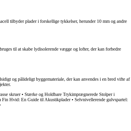
macell tilbyder plader i forskellige tykkelser, herunder 10 mm og andre
ruges til at skabe lydisolerende vægge og lofter, der kan forbedre
sidigt og pålideligt byggemateriale, der kan anvendes i en bred vifte af
ekter.
rasse skruer
•
Stærke og Holdbare Trykimprægnerede Stolper i
m Fin Hvid: En Guide til Akustikplader
•
Selvnivellerende gulvspartel:
•