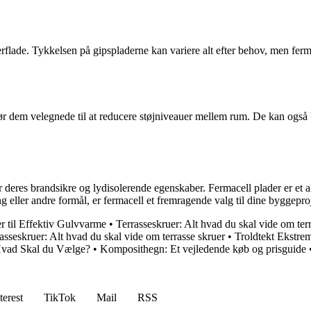
verflade. Tykkelsen på gipspladerne kan variere alt efter behov, men fer
ør dem velegnede til at reducere støjniveauer mellem rum. De kan også b
r deres brandsikre og lydisolerende egenskaber. Fermacell plader er et al
g eller andre formål, er fermacell et fremragende valg til dine byggeproj
r til Effektiv Gulvvarme
•
Terrasseskruer: Alt hvad du skal vide om ter
asseskruer: Alt hvad du skal vide om terrasse skruer
•
Troldtekt Ekstre
Hvad Skal du Vælge?
•
Komposithegn: Et vejledende køb og prisguide
terest
TikTok
Mail
RSS