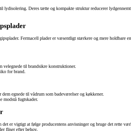
til lydisolering. Deres tætte og kompakte struktur reducerer lydgennemt
ipsplader
e gipsplader. Fermacell plader er væsentligt stærkere og mere holdbare e
 velegnede til brandsikre konstruktioner.
iko for brand.
 gør dem egnede til vådrum som badeværelser og køkkener.
ne modstå fugtskader.
er
n det er vigtigt at følge producentens anvisninger og bruge det rette 
er fliser efter behov.