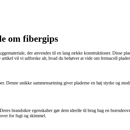
de om fibergips
yggemateriale, der anvendes til en lang række konstruktioner. Disse pla
 artikel vil vi udforske alt, hvad du behøver at vide om fermacell plade
pirfiber. Denne unikke sammensætning giver pladerne en høj styrke og m
 Deres brandsikre egenskaber gør dem ideelle til brug bag en brændeovn
over for fugt og skimmel.