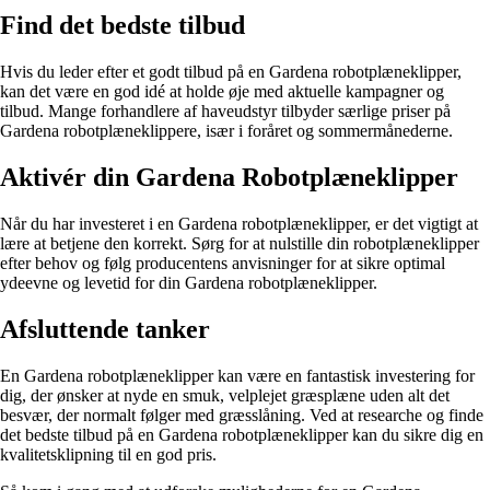
Find det bedste tilbud
Hvis du leder efter et godt tilbud på en Gardena robotplæneklipper,
kan det være en god idé at holde øje med aktuelle kampagner og
tilbud. Mange forhandlere af haveudstyr tilbyder særlige priser på
Gardena robotplæneklippere, især i foråret og sommermånederne.
Aktivér din Gardena Robotplæneklipper
Når du har investeret i en Gardena robotplæneklipper, er det vigtigt at
lære at betjene den korrekt. Sørg for at nulstille din robotplæneklipper
efter behov og følg producentens anvisninger for at sikre optimal
ydeevne og levetid for din Gardena robotplæneklipper.
Afsluttende tanker
En Gardena robotplæneklipper kan være en fantastisk investering for
dig, der ønsker at nyde en smuk, velplejet græsplæne uden alt det
besvær, der normalt følger med græsslåning. Ved at researche og finde
det bedste tilbud på en Gardena robotplæneklipper kan du sikre dig en
kvalitetsklipning til en god pris.