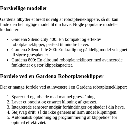
Forskellige modeller
Gardena tilbyder et bredt udvalg af robotplæneklippere, så du kan
finde den helt rigtige model til din have. Nogle populære modeller
inkluderer:
Gardena Sileno City 400: En kompakt og effektiv
robotplæneklipper, perfekt til mindre haver.
Gardena Sileno Life 800: En kraftig og pålidelig model velegnet
til større græsplæner.
Gardena 800: En allround robotplæneklipper med avancerede
funktioner og stor klippekapacitet.
Fordele ved en Gardena Robotplæneklipper
Der er mange fordele ved at investere i en Gardena robotplæneklipper:
Sparer tid og arbejde med manuel græsslåning.
Laver et præcist og ensartet klipning af græsset.
Integrerede sensorer undgår forhindringer og skader i din have.
Støjsvag drift, så du ikke generes af larm under klipningen.
Automatisk opladning og programmering af klippetider for
optimal effektivitet.