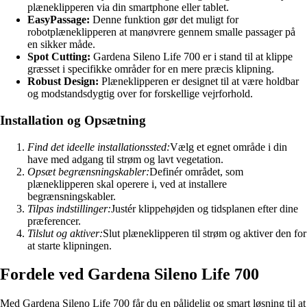
plæneklipperen via din smartphone eller tablet.
EasyPassage:
Denne funktion gør det muligt for
robotplæneklipperen at manøvrere gennem smalle passager på
en sikker måde.
Spot Cutting:
Gardena Sileno Life 700 er i stand til at klippe
græsset i specifikke områder for en mere præcis klipning.
Robust Design:
Plæneklipperen er designet til at være holdbar
og modstandsdygtig over for forskellige vejrforhold.
Installation og Opsætning
Find det ideelle installationssted:
Vælg et egnet område i din
have med adgang til strøm og lavt vegetation.
Opsæt begrænsningskabler:
Definér området, som
plæneklipperen skal operere i, ved at installere
begrænsningskabler.
Tilpas indstillinger:
Justér klippehøjden og tidsplanen efter dine
præferencer.
Tilslut og aktiver:
Slut plæneklipperen til strøm og aktiver den for
at starte klipningen.
Fordele ved Gardena Sileno Life 700
Med Gardena Sileno Life 700 får du en pålidelig og smart løsning til at