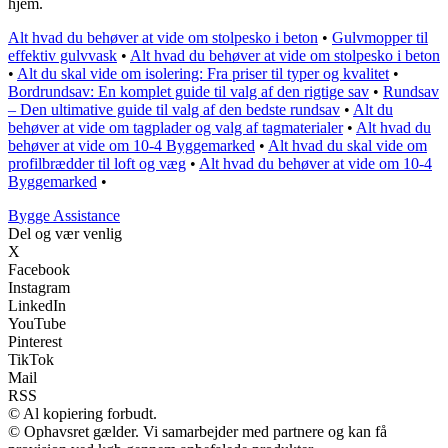
hjem.
Alt hvad du behøver at vide om stolpesko i beton
•
Gulvmopper til
effektiv gulvvask
•
Alt hvad du behøver at vide om stolpesko i beton
•
Alt du skal vide om isolering: Fra priser til typer og kvalitet
•
Bordrundsav: En komplet guide til valg af den rigtige sav
•
Rundsav
– Den ultimative guide til valg af den bedste rundsav
•
Alt du
behøver at vide om tagplader og valg af tagmaterialer
•
Alt hvad du
behøver at vide om 10-4 Byggemarked
•
Alt hvad du skal vide om
profilbrædder til loft og væg
•
Alt hvad du behøver at vide om 10-4
Byggemarked
•
B
ygge
A
ssistance
Del og vær venlig
X
Facebook
Instagram
LinkedIn
YouTube
Pinterest
TikTok
Mail
RSS
© Al kopiering forbudt.
© Ophavsret gælder. Vi samarbejder med partnere og kan få