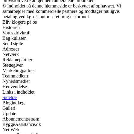
provision ved køb gennem anbefalede produkter.
© Indholdet på denne hjemmeside er beskyttet af ophavsret. Vi
samarbejder med kommercielle partnere og modtager muligvis
betaling ved køb. Uautoriseret brug er forbudt.
Bliv klogere på os
Historien
Vores drivkraft
Bag kulissen
Send støtte
Adresser
Netværk
Reklamepartner
Støttegiver
Marketingpartner
Teammedlem
Nyhedsmedier
Henvendelse
Links i indholdet
Sidetræ
Blogindlæg
Galleri
Update
Abonnementsstrøm
ByggeAssistance.dk
Net Web