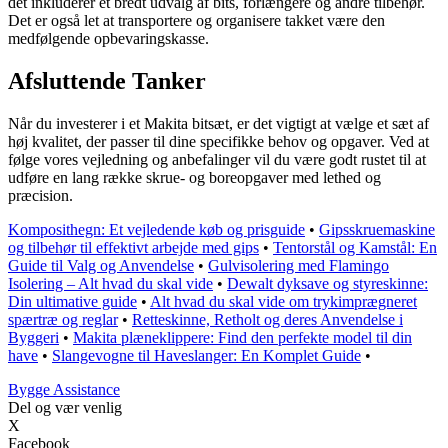
det inkluderer et bredt udvalg af bits, forlængere og andre tilbehør.
Det er også let at transportere og organisere takket være den
medfølgende opbevaringskasse.
Afsluttende Tanker
Når du investerer i et Makita bitsæt, er det vigtigt at vælge et sæt af
høj kvalitet, der passer til dine specifikke behov og opgaver. Ved at
følge vores vejledning og anbefalinger vil du være godt rustet til at
udføre en lang række skrue- og boreopgaver med lethed og
præcision.
Komposithegn: Et vejledende køb og prisguide
•
Gipsskruemaskine
og tilbehør til effektivt arbejde med gips
•
Tentorstål og Kamstål: En
Guide til Valg og Anvendelse
•
Gulvisolering med Flamingo
Isolering – Alt hvad du skal vide
•
Dewalt dyksave og styreskinne:
Din ultimative guide
•
Alt hvad du skal vide om trykimprægneret
spærtræ og reglar
•
Retteskinne, Retholt og deres Anvendelse i
Byggeri
•
Makita plæneklippere: Find den perfekte model til din
have
•
Slangevogne til Haveslanger: En Komplet Guide
•
B
ygge
A
ssistance
Del og vær venlig
X
Facebook