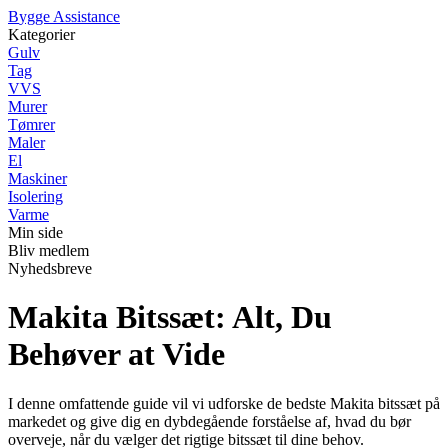
B
ygge
A
ssistance
Kategorier
Gulv
Tag
VVS
Murer
Tømrer
Maler
El
Maskiner
Isolering
Varme
Min side
Bliv medlem
Nyhedsbreve
Makita Bitssæt: Alt, Du
Behøver at Vide
I denne omfattende guide vil vi udforske de bedste Makita bitssæt på
markedet og give dig en dybdegående forståelse af, hvad du bør
overveje, når du vælger det rigtige bitssæt til dine behov.