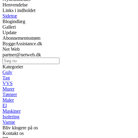
Henvendelse
Links i indholdet
Sidetræ
Blogindlæg
Galleri
Update
Abonnementsstrøm
ByggeAssistance.dk
Net Web
partner@netweb.dk
Kategorier
Gulv
Tag
VVS
Murer
Tømrer
Maler
El
Maskiner
Isolering
Varme
Bliv klogere på os
Kontakt os