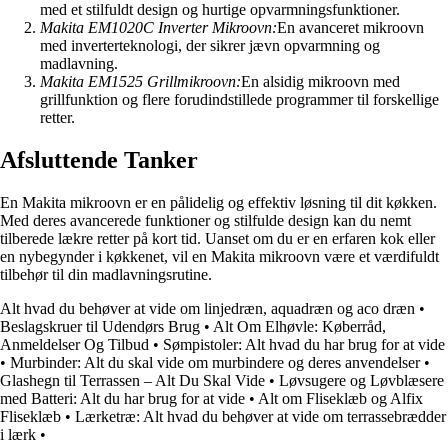
med et stilfuldt design og hurtige opvarmningsfunktioner.
Makita EM1020C Inverter Mikroovn:
En avanceret mikroovn
med inverterteknologi, der sikrer jævn opvarmning og
madlavning.
Makita EM1525 Grillmikroovn:
En alsidig mikroovn med
grillfunktion og flere forudindstillede programmer til forskellige
retter.
Afsluttende Tanker
En Makita mikroovn er en pålidelig og effektiv løsning til dit køkken.
Med deres avancerede funktioner og stilfulde design kan du nemt
tilberede lækre retter på kort tid. Uanset om du er en erfaren kok eller
en nybegynder i køkkenet, vil en Makita mikroovn være et værdifuldt
tilbehør til din madlavningsrutine.
Alt hvad du behøver at vide om linjedræn, aquadræn og aco dræn
•
Beslagskruer til Udendørs Brug
•
Alt Om Elhøvle: Køberråd,
Anmeldelser Og Tilbud
•
Sømpistoler: Alt hvad du har brug for at vide
•
Murbinder: Alt du skal vide om murbindere og deres anvendelser
•
Glashegn til Terrassen – Alt Du Skal Vide
•
Løvsugere og Løvblæsere
med Batteri: Alt du har brug for at vide
•
Alt om Fliseklæb og Alfix
Fliseklæb
•
Lærketræ: Alt hvad du behøver at vide om terrassebrædder
i lærk
•