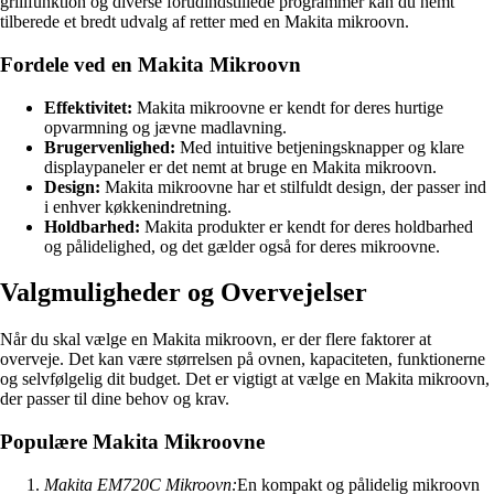
grillfunktion og diverse forudindstillede programmer kan du nemt
tilberede et bredt udvalg af retter med en Makita mikroovn.
Fordele ved en Makita Mikroovn
Effektivitet:
Makita mikroovne er kendt for deres hurtige
opvarmning og jævne madlavning.
Brugervenlighed:
Med intuitive betjeningsknapper og klare
displaypaneler er det nemt at bruge en Makita mikroovn.
Design:
Makita mikroovne har et stilfuldt design, der passer ind
i enhver køkkenindretning.
Holdbarhed:
Makita produkter er kendt for deres holdbarhed
og pålidelighed, og det gælder også for deres mikroovne.
Valgmuligheder og Overvejelser
Når du skal vælge en Makita mikroovn, er der flere faktorer at
overveje. Det kan være størrelsen på ovnen, kapaciteten, funktionerne
og selvfølgelig dit budget. Det er vigtigt at vælge en Makita mikroovn,
der passer til dine behov og krav.
Populære Makita Mikroovne
Makita EM720C Mikroovn:
En kompakt og pålidelig mikroovn