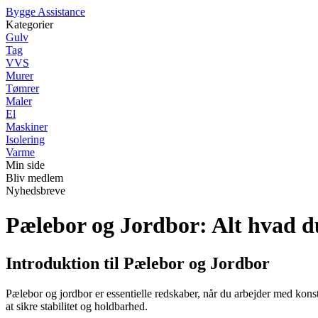
B
ygge
A
ssistance
Kategorier
Gulv
Tag
VVS
Murer
Tømrer
Maler
El
Maskiner
Isolering
Varme
Min side
Bliv medlem
Nyhedsbreve
Pælebor og Jordbor: Alt hvad d
Introduktion til Pælebor og Jordbor
Pælebor og jordbor er essentielle redskaber, når du arbejder med konst
at sikre stabilitet og holdbarhed.