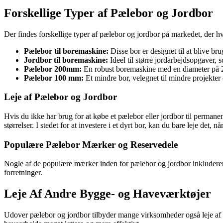
Forskellige Typer af Pælebor og Jordbor
Der findes forskellige typer af pælebor og jordbor på markedet, der hv
Pælebor til boremaskine:
Disse bor er designet til at blive br
Jordbor til boremaskine:
Ideel til større jordarbejdsopgaver, 
Pælebor 200mm:
En robust boremaskine med en diameter på 20
Pælebor 100 mm:
Et mindre bor, velegnet til mindre projekter
Leje af Pælebor og Jordbor
Hvis du ikke har brug for at købe et pælebor eller jordbor til permane
størrelser. I stedet for at investere i et dyrt bor, kan du bare leje det, n
Populære Pælebor Mærker og Reservedele
Nogle af de populære mærker inden for pælebor og jordbor inkluderer
forretninger.
Leje Af Andre Bygge- og Haveværktøjer
Udover pælebor og jordbor tilbyder mange virksomheder også leje af an