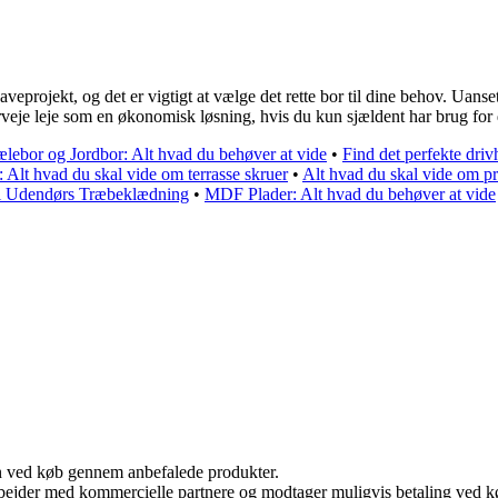
veprojekt, og det er vigtigt at vælge det rette bor til dine behov. Uanset
rveje leje som en økonomisk løsning, hvis du kun sjældent har brug for 
ælebor og Jordbor: Alt hvad du behøver at vide
•
Find det perfekte drivh
: Alt hvad du skal vide om terrasse skruer
•
Alt hvad du skal vide om pr
il Udendørs Træbeklædning
•
MDF Plader: Alt hvad du behøver at vide
n ved køb gennem anbefalede produkter.
bejder med kommercielle partnere og modtager muligvis betaling ved kø