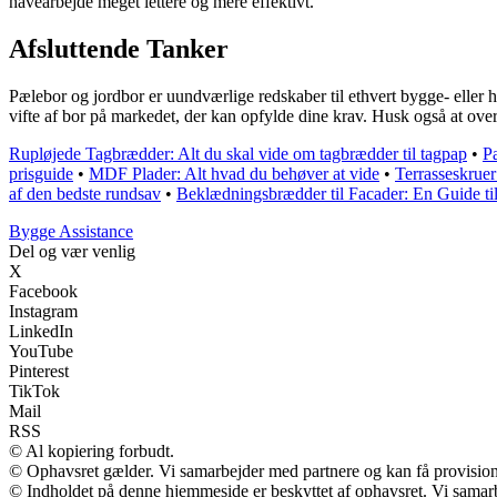
havearbejde meget lettere og mere effektivt.
Afsluttende Tanker
Pælebor og jordbor er uundværlige redskaber til ethvert bygge- eller ha
vifte af bor på markedet, der kan opfylde dine krav. Husk også at ove
Rupløjede Tagbrædder: Alt du skal vide om tagbrædder til tagpap
•
P
prisguide
•
MDF Plader: Alt hvad du behøver at vide
•
Terrasseskruer
af den bedste rundsav
•
Beklædningsbrædder til Facader: En Guide t
B
ygge
A
ssistance
Del og vær venlig
X
Facebook
Instagram
LinkedIn
YouTube
Pinterest
TikTok
Mail
RSS
© Al kopiering forbudt.
© Ophavsret gælder. Vi samarbejder med partnere og kan få provisio
© Indholdet på denne hjemmeside er beskyttet af ophavsret. Vi samar