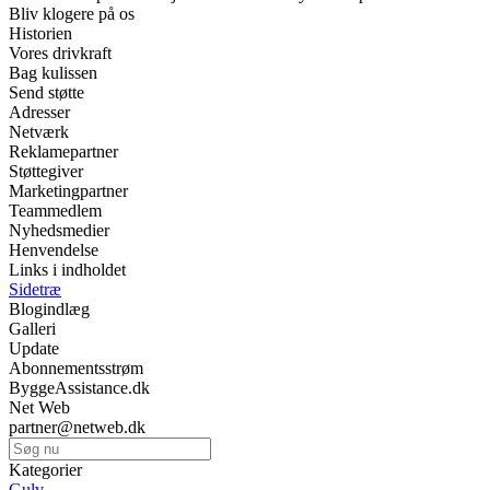
Bliv klogere på os
Historien
Vores drivkraft
Bag kulissen
Send støtte
Adresser
Netværk
Reklamepartner
Støttegiver
Marketingpartner
Teammedlem
Nyhedsmedier
Henvendelse
Links i indholdet
Sidetræ
Blogindlæg
Galleri
Update
Abonnementsstrøm
ByggeAssistance.dk
Net Web
partner@netweb.dk
Kategorier
Gulv