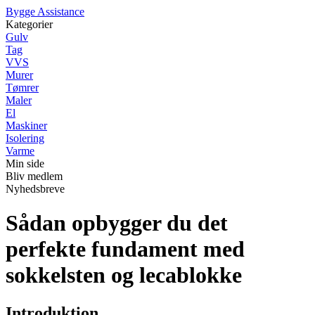
B
ygge
A
ssistance
Kategorier
Gulv
Tag
VVS
Murer
Tømrer
Maler
El
Maskiner
Isolering
Varme
Min side
Bliv medlem
Nyhedsbreve
Sådan opbygger du det
perfekte fundament med
sokkelsten og lecablokke
Introduktion