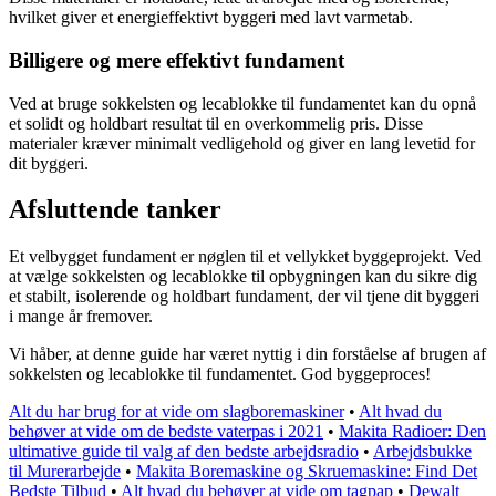
hvilket giver et energieffektivt byggeri med lavt varmetab.
Billigere og mere effektivt fundament
Ved at bruge sokkelsten og lecablokke til fundamentet kan du opnå
et solidt og holdbart resultat til en overkommelig pris. Disse
materialer kræver minimalt vedligehold og giver en lang levetid for
dit byggeri.
Afsluttende tanker
Et velbygget fundament er nøglen til et vellykket byggeprojekt. Ved
at vælge sokkelsten og lecablokke til opbygningen kan du sikre dig
et stabilt, isolerende og holdbart fundament, der vil tjene dit byggeri
i mange år fremover.
Vi håber, at denne guide har været nyttig i din forståelse af brugen af
sokkelsten og lecablokke til fundamentet. God byggeproces!
Alt du har brug for at vide om slagboremaskiner
•
Alt hvad du
behøver at vide om de bedste vaterpas i 2021
•
Makita Radioer: Den
ultimative guide til valg af den bedste arbejdsradio
•
Arbejdsbukke
til Murerarbejde
•
Makita Boremaskine og Skruemaskine: Find Det
Bedste Tilbud
•
Alt hvad du behøver at vide om tagpap
•
Dewalt