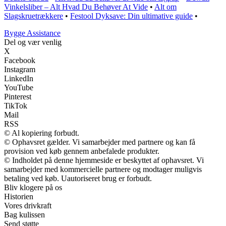
Vinkelsliber – Alt Hvad Du Behøver At Vide
•
Alt om
Slagskruetrækkere
•
Festool Dyksave: Din ultimative guide
•
B
ygge
A
ssistance
Del og vær venlig
X
Facebook
Instagram
LinkedIn
YouTube
Pinterest
TikTok
Mail
RSS
© Al kopiering forbudt.
© Ophavsret gælder. Vi samarbejder med partnere og kan få
provision ved køb gennem anbefalede produkter.
© Indholdet på denne hjemmeside er beskyttet af ophavsret. Vi
samarbejder med kommercielle partnere og modtager muligvis
betaling ved køb. Uautoriseret brug er forbudt.
Bliv klogere på os
Historien
Vores drivkraft
Bag kulissen
Send støtte