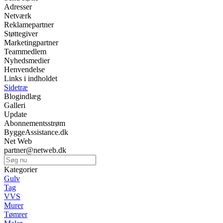
Adresser
Netværk
Reklamepartner
Støttegiver
Marketingpartner
Teammedlem
Nyhedsmedier
Henvendelse
Links i indholdet
Sidetræ
Blogindlæg
Galleri
Update
Abonnementsstrøm
ByggeAssistance.dk
Net Web
partner@netweb.dk
Kategorier
Gulv
Tag
VVS
Murer
Tømrer