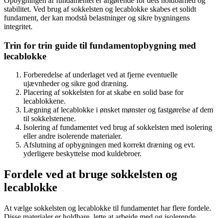
Opbygningen af fundamentet er afgørende for dets holdbarhed og
stabilitet. Ved brug af sokkelsten og lecablokke skabes et solidt
fundament, der kan modstå belastninger og sikre bygningens
integritet.
Trin for trin guide til fundamentopbygning med
lecablokke
Forberedelse af underlaget ved at fjerne eventuelle
ujævnheder og sikre god dræning.
Placering af sokkelsten for at skabe en solid base for
lecablokkene.
Lægning af lecablokke i ønsket mønster og fastgørelse af dem
til sokkelstenene.
Isolering af fundamentet ved brug af sokkelsten med isolering
eller andre isolerende materialer.
Afslutning af opbygningen med korrekt dræning og evt.
yderligere beskyttelse mod kuldebroer.
Fordele ved at bruge sokkelsten og
lecablokke
At vælge sokkelsten og lecablokke til fundamentet har flere fordele.
Disse materialer er holdbare, lette at arbejde med og isolerende,