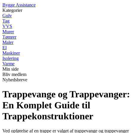
B
ygge
A
ssistance
Kategorier
Gulv
Tag
VVS
Murer
Tømrer
Maler
El
Maskiner
Isolering
Varme
Min side
Bliv medlem
Nyhedsbreve
Trappevange og Trappevanger:
En Komplet Guide til
Trappekonstruktioner
Ved opførelse af en trappe er valget af trappevange og trappevanger