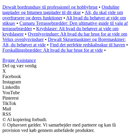
Dewalt bordrundsav til professionel og hobbybrug
•
Onduline
tagplader og bitumen tagplader til dit skur
•
Alt, du skal vide om
overfræsere og deres funktioner
•
Alt hvad du behøver at vide om
stiksav
•
Cumaru Terrassebrædder: Den ultimative guide til valg af
terrassebrædder
•
Krydslaser: Alt hvad du behøver at vide om
krydslasere
•
Ovenlysvinduer: Alt hvad du har brug for at vide om
Velux ovenlysvinduer
•
Dewalt Skruemaskiner og Boremaskiner:
Alt, du behøver at vide
•
Find det perfekte redskabsskur til haven
•
Forskallingsbrædder: Alt hvad du har brug for at vide
•
B
ygge
A
ssistance
Del og vær venlig
X
Facebook
Instagram
LinkedIn
YouTube
Pinterest
TikTok
Mail
RSS
© Al kopiering forbudt.
© Ophavsret gælder. Vi samarbejder med partnere og kan få
provision ved køb gennem anbefalede produkter.