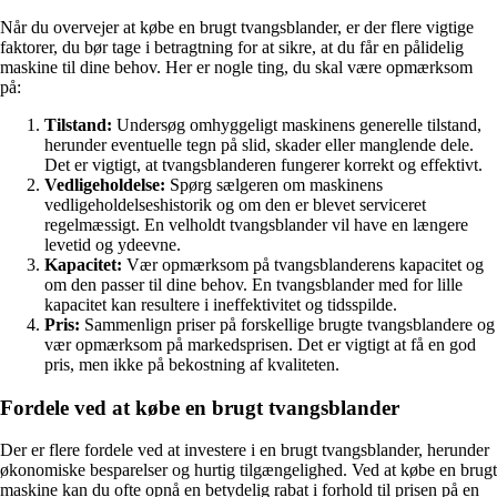
Når du overvejer at købe en brugt tvangsblander, er der flere vigtige
faktorer, du bør tage i betragtning for at sikre, at du får en pålidelig
maskine til dine behov. Her er nogle ting, du skal være opmærksom
på:
Tilstand:
Undersøg omhyggeligt maskinens generelle tilstand,
herunder eventuelle tegn på slid, skader eller manglende dele.
Det er vigtigt, at tvangsblanderen fungerer korrekt og effektivt.
Vedligeholdelse:
Spørg sælgeren om maskinens
vedligeholdelseshistorik og om den er blevet serviceret
regelmæssigt. En velholdt tvangsblander vil have en længere
levetid og ydeevne.
Kapacitet:
Vær opmærksom på tvangsblanderens kapacitet og
om den passer til dine behov. En tvangsblander med for lille
kapacitet kan resultere i ineffektivitet og tidsspilde.
Pris:
Sammenlign priser på forskellige brugte tvangsblandere og
vær opmærksom på markedsprisen. Det er vigtigt at få en god
pris, men ikke på bekostning af kvaliteten.
Fordele ved at købe en brugt tvangsblander
Der er flere fordele ved at investere i en brugt tvangsblander, herunder
økonomiske besparelser og hurtig tilgængelighed. Ved at købe en brugt
maskine kan du ofte opnå en betydelig rabat i forhold til prisen på en