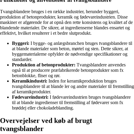
Tvangsblandere bruges i en række industrier, herunder byggeri,
produktion af betonprodukter, keramik og fødevareindustrien. Disse
maskiner er afgørende for at opnå den rette konsistens og kvalitet af de
blandende materialer. De sikrer, at ingredienserne blandes ensartet og
effektivt, hvilket resulterer i et bedre slutprodukt.
Byggeri:
I bygge- og anlægsbranchen bruges tvangsblandere til
at blande materialer som beton, mørtel og sten. Dette sikrer, at
byggematerialerne opfylder de nødvendige specifikationer og
standarder.
Produktion af betonprodukter:
Tvangsblandere anvendes
også til at producere præfabrikerede betonprodukter som fx
betonblokke, fliser og rør.
Keramikindustri:
Inden for keramikproduktion bruges
tvangsblandere til at blande ler og andre materialer til fremstilling
af keramikprodukter.
Fødevareindustri:
I fødevareindustrien bruges tvangsblandere
til at blande ingredienser til fremstilling af fødevarer som fx
brøddej eller chokoladeblanding.
Overvejelser ved køb af brugt
tvangsblander