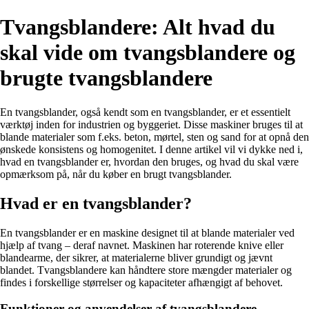
Tvangsblandere: Alt hvad du
skal vide om tvangsblandere og
brugte tvangsblandere
En tvangsblander, også kendt som en tvangsblander, er et essentielt
værktøj inden for industrien og byggeriet. Disse maskiner bruges til at
blande materialer som f.eks. beton, mørtel, sten og sand for at opnå den
ønskede konsistens og homogenitet. I denne artikel vil vi dykke ned i,
hvad en tvangsblander er, hvordan den bruges, og hvad du skal være
opmærksom på, når du køber en brugt tvangsblander.
Hvad er en tvangsblander?
En tvangsblander er en maskine designet til at blande materialer ved
hjælp af tvang – deraf navnet. Maskinen har roterende knive eller
blandearme, der sikrer, at materialerne bliver grundigt og jævnt
blandet. Tvangsblandere kan håndtere store mængder materialer og
findes i forskellige størrelser og kapaciteter afhængigt af behovet.
Funktioner og anvendelser af tvangsblandere