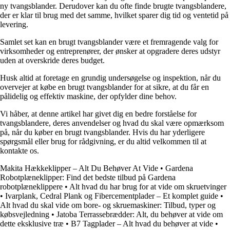
ny tvangsblander. Derudover kan du ofte finde brugte tvangsblandere,
der er klar til brug med det samme, hvilket sparer dig tid og ventetid på
levering.
Samlet set kan en brugt tvangsblander være et fremragende valg for
virksomheder og entreprenører, der ønsker at opgradere deres udstyr
uden at overskride deres budget.
Husk altid at foretage en grundig undersøgelse og inspektion, når du
overvejer at købe en brugt tvangsblander for at sikre, at du får en
pålidelig og effektiv maskine, der opfylder dine behov.
Vi håber, at denne artikel har givet dig en bedre forståelse for
tvangsblandere, deres anvendelser og hvad du skal være opmærksom
på, når du køber en brugt tvangsblander. Hvis du har yderligere
spørgsmål eller brug for rådgivning, er du altid velkommen til at
kontakte os.
Makita Hækkeklipper – Alt Du Behøver At Vide
•
Gardena
Robotplæneklipper: Find det bedste tilbud på Gardena
robotplæneklippere
•
Alt hvad du har brug for at vide om skruetvinger
•
Ivarplank, Cedral Plank og Fibercementplader – Et komplet guide
•
Alt hvad du skal vide om bore- og skruemaskiner: Tilbud, typer og
købsvejledning
•
Jatoba Terrassebrædder: Alt, du behøver at vide om
dette eksklusive træ
•
B7 Tagplader – Alt hvad du behøver at vide
•