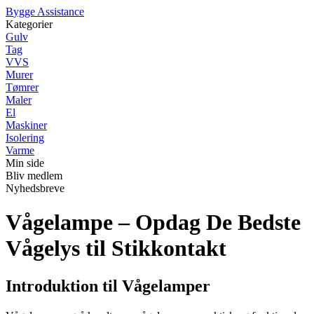
B
ygge
A
ssistance
Kategorier
Gulv
Tag
VVS
Murer
Tømrer
Maler
El
Maskiner
Isolering
Varme
Min side
Bliv medlem
Nyhedsbreve
Vågelampe – Opdag De Bedste
Vågelys til Stikkontakt
Introduktion til Vågelamper