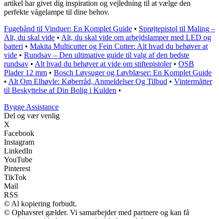
artikel har givet dig inspiration og vejledning til at vælge den
perfekte vågelampe til dine behov.
Fugebånd til Vinduer: En Komplet Guide
•
Sprøjtepistol til Maling –
Alt, du skal vide
•
Alt, du skal vide om arbejdslamper med LED og
batteri
•
Makita Multicutter og Fein Cutter: Alt hvad du behøver at
vide
•
Rundsav – Den ultimative guide til valg af den bedste
rundsav
•
Alt hvad du behøver at vide om stiftepistoler
•
OSB
Plader 12 mm
•
Bosch Løvsuger og Løvblæser: En Komplet Guide
•
Alt Om Elhøvle: Køberråd, Anmeldelser Og Tilbud
•
Vintermåtter
til Beskyttelse af Din Bolig i Kulden
•
B
ygge
A
ssistance
Del og vær venlig
X
Facebook
Instagram
LinkedIn
YouTube
Pinterest
TikTok
Mail
RSS
© Al kopiering forbudt.
© Ophavsret gælder. Vi samarbejder med partnere og kan få