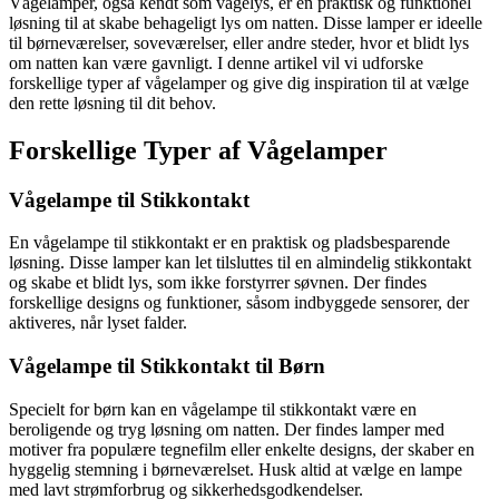
Vågelamper, også kendt som vågelys, er en praktisk og funktionel
løsning til at skabe behageligt lys om natten. Disse lamper er ideelle
til børneværelser, soveværelser, eller andre steder, hvor et blidt lys
om natten kan være gavnligt. I denne artikel vil vi udforske
forskellige typer af vågelamper og give dig inspiration til at vælge
den rette løsning til dit behov.
Forskellige Typer af Vågelamper
Vågelampe til Stikkontakt
En vågelampe til stikkontakt er en praktisk og pladsbesparende
løsning. Disse lamper kan let tilsluttes til en almindelig stikkontakt
og skabe et blidt lys, som ikke forstyrrer søvnen. Der findes
forskellige designs og funktioner, såsom indbyggede sensorer, der
aktiveres, når lyset falder.
Vågelampe til Stikkontakt til Børn
Specielt for børn kan en vågelampe til stikkontakt være en
beroligende og tryg løsning om natten. Der findes lamper med
motiver fra populære tegnefilm eller enkelte designs, der skaber en
hyggelig stemning i børneværelset. Husk altid at vælge en lampe
med lavt strømforbrug og sikkerhedsgodkendelser.