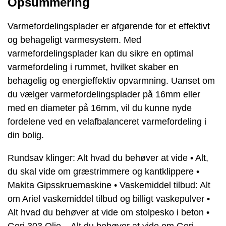
Opsummering
Varmefordelingsplader er afgørende for et effektivt
og behageligt varmesystem. Med
varmefordelingsplader kan du sikre en optimal
varmefordeling i rummet, hvilket skaber en
behagelig og energieffektiv opvarmning. Uanset om
du vælger varmefordelingsplader på 16mm eller
med en diameter på 16mm, vil du kunne nyde
fordelene ved en velafbalanceret varmefordeling i
din bolig.
Rundsav klinger: Alt hvad du behøver at vide
•
Alt,
du skal vide om græstrimmere og kantklippere
•
Makita Gipsskruemaskine
•
Vaskemiddel tilbud: Alt
om Ariel vaskemiddel tilbud og billigt vaskepulver
•
Alt hvad du behøver at vide om stolpesko i beton
•
Gori 303 Olie – Alt du behøver at vide om Gori