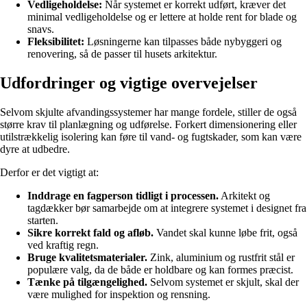
Vedligeholdelse:
Når systemet er korrekt udført, kræver det
minimal vedligeholdelse og er lettere at holde rent for blade og
snavs.
Fleksibilitet:
Løsningerne kan tilpasses både nybyggeri og
renovering, så de passer til husets arkitektur.
Udfordringer og vigtige overvejelser
Selvom skjulte afvandingssystemer har mange fordele, stiller de også
større krav til planlægning og udførelse. Forkert dimensionering eller
utilstrækkelig isolering kan føre til vand- og fugtskader, som kan være
dyre at udbedre.
Derfor er det vigtigt at:
Inddrage en fagperson tidligt i processen.
Arkitekt og
tagdækker bør samarbejde om at integrere systemet i designet fra
starten.
Sikre korrekt fald og afløb.
Vandet skal kunne løbe frit, også
ved kraftig regn.
Bruge kvalitetsmaterialer.
Zink, aluminium og rustfrit stål er
populære valg, da de både er holdbare og kan formes præcist.
Tænke på tilgængelighed.
Selvom systemet er skjult, skal der
være mulighed for inspektion og rensning.