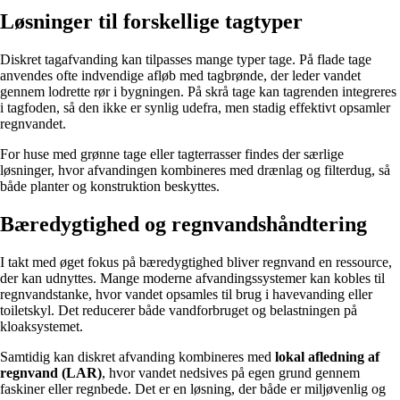
Løsninger til forskellige tagtyper
Diskret tagafvanding kan tilpasses mange typer tage. På flade tage
anvendes ofte indvendige afløb med tagbrønde, der leder vandet
gennem lodrette rør i bygningen. På skrå tage kan tagrenden integreres
i tagfoden, så den ikke er synlig udefra, men stadig effektivt opsamler
regnvandet.
For huse med grønne tage eller tagterrasser findes der særlige
løsninger, hvor afvandingen kombineres med drænlag og filterdug, så
både planter og konstruktion beskyttes.
Bæredygtighed og regnvandshåndtering
I takt med øget fokus på bæredygtighed bliver regnvand en ressource,
der kan udnyttes. Mange moderne afvandingssystemer kan kobles til
regnvandstanke, hvor vandet opsamles til brug i havevanding eller
toiletskyl. Det reducerer både vandforbruget og belastningen på
kloaksystemet.
Samtidig kan diskret afvanding kombineres med
lokal afledning af
regnvand (LAR)
, hvor vandet nedsives på egen grund gennem
faskiner eller regnbede. Det er en løsning, der både er miljøvenlig og