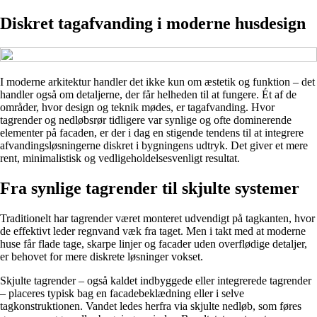
Diskret tagafvanding i moderne husdesign
I moderne arkitektur handler det ikke kun om æstetik og funktion – det
handler også om detaljerne, der får helheden til at fungere. Ét af de
områder, hvor design og teknik mødes, er tagafvanding. Hvor
tagrender og nedløbsrør tidligere var synlige og ofte dominerende
elementer på facaden, er der i dag en stigende tendens til at integrere
afvandingsløsningerne diskret i bygningens udtryk. Det giver et mere
rent, minimalistisk og vedligeholdelsesvenligt resultat.
Fra synlige tagrender til skjulte systemer
Traditionelt har tagrender været monteret udvendigt på tagkanten, hvor
de effektivt leder regnvand væk fra taget. Men i takt med at moderne
huse får flade tage, skarpe linjer og facader uden overflødige detaljer,
er behovet for mere diskrete løsninger vokset.
Skjulte tagrender – også kaldet indbyggede eller integrerede tagrender
– placeres typisk bag en facadebeklædning eller i selve
tagkonstruktionen. Vandet ledes herfra via skjulte nedløb, som føres