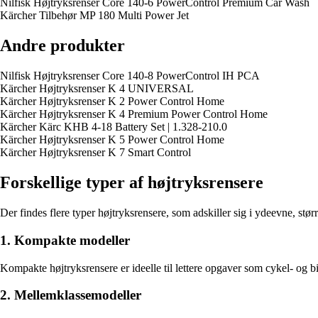
Nilfisk Højtryksrenser Core 140-6 PowerControl Premium Car Wash
Kärcher Tilbehør MP 180 Multi Power Jet
Andre produkter
Nilfisk Højtryksrenser Core 140-8 PowerControl IH PCA
Kärcher Højtryksrenser K 4 UNIVERSAL
Kärcher Højtryksrenser K 2 Power Control Home
Kärcher Højtryksrenser K 4 Premium Power Control Home
Kärcher Kärc KHB 4-18 Battery Set | 1.328-210.0
Kärcher Højtryksrenser K 5 Power Control Home
Kärcher Højtryksrenser K 7 Smart Control
Forskellige typer af højtryksrensere
Der findes flere typer højtryksrensere, som adskiller sig i ydeevne, st
1. Kompakte modeller
Kompakte højtryksrensere er ideelle til lettere opgaver som cykel- og b
2. Mellemklassemodeller