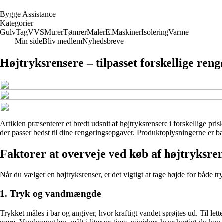
B
ygge
A
ssistance
Kategorier
Gulv
Tag
VVS
Murer
Tømrer
Maler
El
Maskiner
Isolering
Varme
Min side
Bliv medlem
Nyhedsbreve
Højtryksrensere – tilpasset forskellige ren
Artiklen præsenterer et bredt udsnit af højtryksrensere i forskellige pr
der passer bedst til dine rengøringsopgaver. Produktoplysningerne er bas
Faktorer at overveje ved køb af højtryksre
Når du vælger en højtryksrenser, er det vigtigt at tage højde for både t
1. Tryk og vandmængde
Trykket måles i bar og angiver, hvor kraftigt vandet sprøjtes ud. Til l
mere. Vandmængden, målt i liter pr. time, påvirker, hvor hurtigt du ka