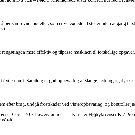
 også benzindrevne modeller, som er velegnede til steder uden adgang til
ekt.
 rengøringen mere effektiv og tilpasse maskinen til forskellige opgaver
at flytte rundt. Samtidig er god opbevaring af slange, ledning og dyser e
 efter brug, undgå frostskader ved vinteropbevaring, og kontroller jæv
srenser Core 140-8 PowerControl
Kärcher Højtryksrenser K 7 Pr
r Wash