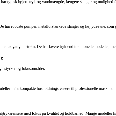
 har typisk højere tryk og vandmængde, længere slanger og mulighed for a
 De har robuste pumper, metalforstærkede slanger og høj ydeevne, som g
uden adgang til strøm. De har lavere tryk end traditionelle modeller, men 
re
ge styrker og fokusområder.
odeller – fra kompakte husholdningsrensere til professionelle maskiner. 
r højtryksrensere med fokus på kvalitet og holdbarhed. Mange modeller 