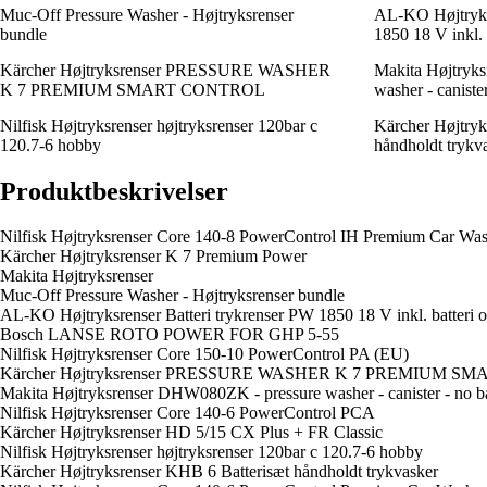
Muc-Off Pressure Washer - Højtryksrenser
AL-KO Højtryksr
bundle
1850 18 V inkl. 
Kärcher Højtryksrenser PRESSURE WASHER
Makita Højtryk
K 7 PREMIUM SMART CONTROL
washer - canister
Nilfisk Højtryksrenser højtryksrenser 120bar c
Kärcher Højtryk
120.7-6 hobby
håndholdt trykv
Produktbeskrivelser
Nilfisk Højtryksrenser Core 140-8 PowerControl IH Premium Car Wa
Kärcher Højtryksrenser K 7 Premium Power
Makita Højtryksrenser
Muc-Off Pressure Washer - Højtryksrenser bundle
AL-KO Højtryksrenser Batteri trykrenser PW 1850 18 V inkl. batteri o
Bosch LANSE ROTO POWER FOR GHP 5-55
Nilfisk Højtryksrenser Core 150-10 PowerControl PA (EU)
Kärcher Højtryksrenser PRESSURE WASHER K 7 PREMIUM 
Makita Højtryksrenser DHW080ZK - pressure washer - canister - no ba
Nilfisk Højtryksrenser Core 140-6 PowerControl PCA
Kärcher Højtryksrenser HD 5/15 CX Plus + FR Classic
Nilfisk Højtryksrenser højtryksrenser 120bar c 120.7-6 hobby
Kärcher Højtryksrenser KHB 6 Batterisæt håndholdt trykvasker