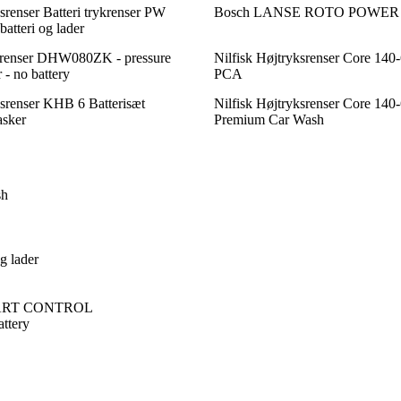
enser Batteri trykrenser PW
Bosch LANSE ROTO POWER 
batteri og lader
srenser DHW080ZK - pressure
Nilfisk Højtryksrenser Core 140
 - no battery
PCA
srenser KHB 6 Batterisæt
Nilfisk Højtryksrenser Core 140
asker
Premium Car Wash
sh
g lader
SMART CONTROL
ttery