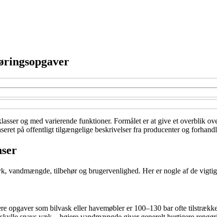
gøringsopgaver
isklasser og med varierende funktioner. Formålet er at give et overblik o
eret på offentligt tilgængelige beskrivelser fra producenter og forhandl
nser
ryk, vandmængde, tilbehør og brugervenlighed. Her er nogle af de vigtigs
ettere opgaver som bilvask eller havemøbler er 100–130 bar ofte tilstræk
n skylle snavs væk – højere vandmængde giver generelt hurtigere rengør