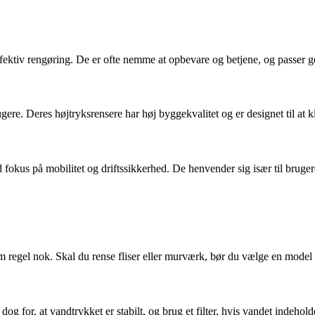
ektiv rengøring. De er ofte nemme at opbevare og betjene, og passer g
rugere. Deres højtryksrensere har høj byggekvalitet og er designet til at
fokus på mobilitet og driftssikkerhed. De henvender sig især til bruger
gel nok. Skal du rense fliser eller murværk, bør du vælge en model med 
 dog for, at vandtrykket er stabilt, og brug et filter, hvis vandet indeho