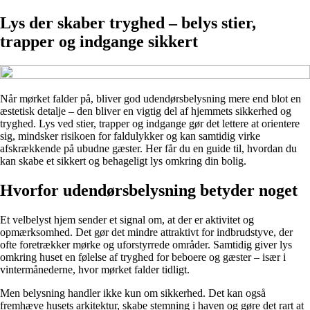
Lys der skaber tryghed – belys stier,
trapper og indgange sikkert
Når mørket falder på, bliver god udendørsbelysning mere end blot en
æstetisk detalje – den bliver en vigtig del af hjemmets sikkerhed og
tryghed. Lys ved stier, trapper og indgange gør det lettere at orientere
sig, mindsker risikoen for faldulykker og kan samtidig virke
afskrækkende på ubudne gæster. Her får du en guide til, hvordan du
kan skabe et sikkert og behageligt lys omkring din bolig.
Hvorfor udendørsbelysning betyder noget
Et velbelyst hjem sender et signal om, at der er aktivitet og
opmærksomhed. Det gør det mindre attraktivt for indbrudstyve, der
ofte foretrækker mørke og uforstyrrede områder. Samtidig giver lys
omkring huset en følelse af tryghed for beboere og gæster – især i
vintermånederne, hvor mørket falder tidligt.
Men belysning handler ikke kun om sikkerhed. Det kan også
fremhæve husets arkitektur, skabe stemning i haven og gøre det rart at