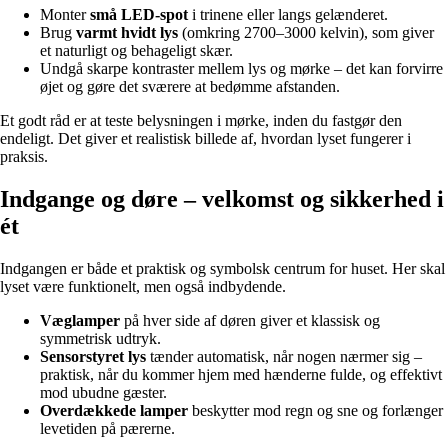
Monter
små LED-spot
i trinene eller langs gelænderet.
Brug
varmt hvidt lys
(omkring 2700–3000 kelvin), som giver
et naturligt og behageligt skær.
Undgå skarpe kontraster mellem lys og mørke – det kan forvirre
øjet og gøre det sværere at bedømme afstanden.
Et godt råd er at teste belysningen i mørke, inden du fastgør den
endeligt. Det giver et realistisk billede af, hvordan lyset fungerer i
praksis.
Indgange og døre – velkomst og sikkerhed i
ét
Indgangen er både et praktisk og symbolsk centrum for huset. Her skal
lyset være funktionelt, men også indbydende.
Væglamper
på hver side af døren giver et klassisk og
symmetrisk udtryk.
Sensorstyret lys
tænder automatisk, når nogen nærmer sig –
praktisk, når du kommer hjem med hænderne fulde, og effektivt
mod ubudne gæster.
Overdækkede lamper
beskytter mod regn og sne og forlænger
levetiden på pærerne.