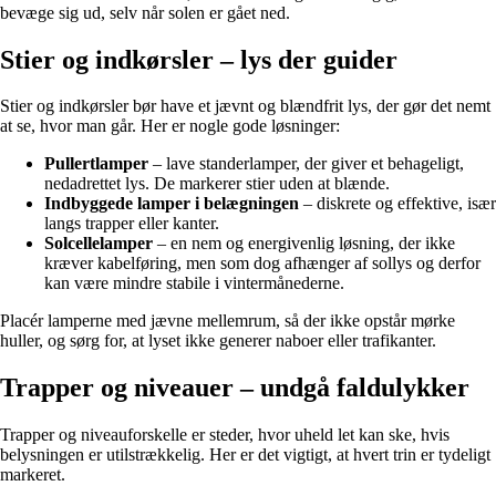
bevæge sig ud, selv når solen er gået ned.
Stier og indkørsler – lys der guider
Stier og indkørsler bør have et jævnt og blændfrit lys, der gør det nemt
at se, hvor man går. Her er nogle gode løsninger:
Pullertlamper
– lave standerlamper, der giver et behageligt,
nedadrettet lys. De markerer stier uden at blænde.
Indbyggede lamper i belægningen
– diskrete og effektive, især
langs trapper eller kanter.
Solcellelamper
– en nem og energivenlig løsning, der ikke
kræver kabelføring, men som dog afhænger af sollys og derfor
kan være mindre stabile i vintermånederne.
Placér lamperne med jævne mellemrum, så der ikke opstår mørke
huller, og sørg for, at lyset ikke generer naboer eller trafikanter.
Trapper og niveauer – undgå faldulykker
Trapper og niveauforskelle er steder, hvor uheld let kan ske, hvis
belysningen er utilstrækkelig. Her er det vigtigt, at hvert trin er tydeligt
markeret.