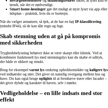
Bevægelsessensorer
og
skumringsrelæer
sikrer, at lyset kun er
tændt, når det er nødvendigt.
Smart home-løsninger
gør det muligt at styre lyset via app eller
tidsplan – praktisk, hvis du er bortrejst.
Når du vælger armaturer, så tjek, at de har en høj
IP-klassificering
(mindst IP44), så de kan tåle regn og fugt.
Skab stemning uden at gå på kompromis
med sikkerheden
Tryghedsbelysning behøver ikke at være skarpt eller klinisk. Ved at
kombinere funktionelt lys med stemningslys kan du skabe et udtryk,
der både er sikkert og smukt.
Brug for eksempel
varmt lys
omkring opholdsområder og
køligere lys
ved indkørsler og stier. Det giver en naturlig overgang mellem hus og
have. Du kan også bruge
uplights
til at fremhæve træer eller facader –
det giver dybde og karakter til haven, selv i mørke.
Vedligeholdelse – en lille indsats med stor
effekt