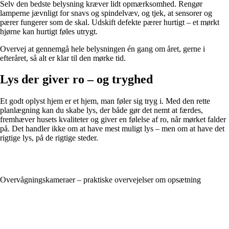
Selv den bedste belysning kræver lidt opmærksomhed. Rengør
lamperne jævnligt for snavs og spindelvæv, og tjek, at sensorer og
pærer fungerer som de skal. Udskift defekte pærer hurtigt – et mørkt
hjørne kan hurtigt føles utrygt.
Overvej at gennemgå hele belysningen én gang om året, gerne i
efteråret, så alt er klar til den mørke tid.
Lys der giver ro – og tryghed
Et godt oplyst hjem er et hjem, man føler sig tryg i. Med den rette
planlægning kan du skabe lys, der både gør det nemt at færdes,
fremhæver husets kvaliteter og giver en følelse af ro, når mørket falder
på. Det handler ikke om at have mest muligt lys – men om at have det
rigtige lys, på de rigtige steder.
Overvågningskameraer – praktiske overvejelser om opsætning