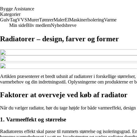
B
ygge
A
ssistance
Kategorier
Gulv
Tag
VVS
Murer
Tømrer
Maler
El
Maskiner
Isolering
Varme
Min side
Bliv medlem
Nyhedsbreve
Radiatorer – design, farver og former
Artiklen præsenterer et bredt udsnit af radiatorer i forskellige størrels
varmebehov og din indretningsstil. Oplysningerne om produkterne er base
Faktorer at overveje ved køb af radiator
Når du vælger radiator, bør du tage højde for både varmeeffekt, design og
1. Varmeeffekt og størrelse
Radiatorens effekt skal passe til rummets størrelse og isoleringsgrad. E
beregne varmebehovet i watt pr. kvadratmeter og vælge radiator derefte