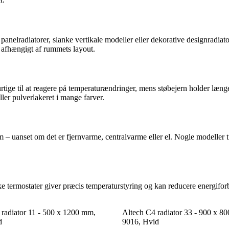
 panelradiatorer, slanke vertikale modeller eller dekorative designradia
– afhængigt af rummets layout.
 hurtige til at reagere på temperaturændringer, mens støbejern holder l
ler pulverlakeret i mange farver.
em – uanset om det er fjernvarme, centralvarme eller el. Nogle modeller ti
ke termostater giver præcis temperaturstyring og kan reducere energifo
adiator 11 - 500 x 1200 mm,
Altech C4 radiator 33 - 900 x 
d
9016, Hvid