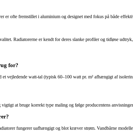
r er ofte fremstillet i aluminium og designet med fokus på både effektiv
itet. Radiatorerne er kendt for deres slanke profiler og tidløse udtryk,
rug for?
 vejledende watt-tal (typisk 60–100 watt pr. m² afhængigt af isolerin
igtigt at bruge korrekt type maling og følge producentens anvisninger 
rer?
adiatorer fungerer uafhængigt og blot kræver strøm. Vandbårne modeller e