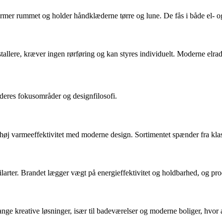
armer rummet og holder håndklæderne tørre og lune. De fås i både el- 
allere, kræver ingen rørføring og kan styres individuelt. Moderne elrad
deres fokusområder og designfilosofi.
r høj varmeeffektivitet med moderne design. Sortimentet spænder fra klas
g stilarter. Brandet lægger vægt på energieffektivitet og holdbarhed, og p
nge kreative løsninger, især til badeværelser og moderne boliger, hvor 