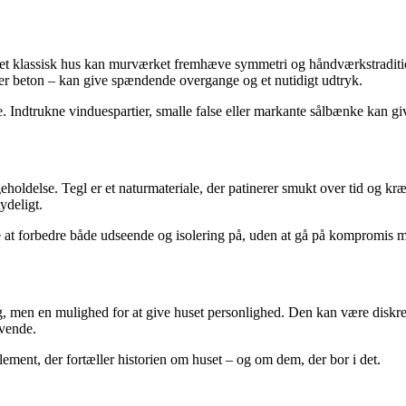
å et klassisk hus kan murværket fremhæve symmetri og håndværkstraditio
ler beton – kan give spændende overgange og et nutidigt udtryk.
ndtrukne vinduespartier, smalle false eller markante sålbænke kan giv
eholdelse. Tegl er et naturmateriale, der patinerer smukt over tid og kr
ydeligt.
at forbedre både udseende og isolering på, uden at gå på kompromis med
g, men en mulighed for at give huset personlighed. Den kan være diskret
evende.
ment, der fortæller historien om huset – og om dem, der bor i det.