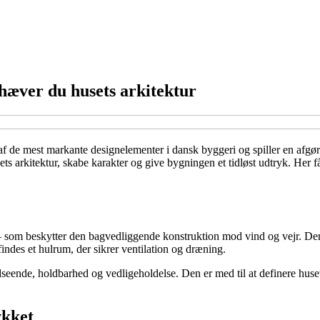
æver du husets arkitektur
f de mest markante designelementer i dansk byggeri og spiller en afgøre
ts arkitektur, skabe karakter og give bygningen et tidløst udtryk. Her f
gl – som beskytter den bagvedliggende konstruktion mod vind og vejr. 
des et hulrum, der sikrer ventilation og dræning.
ende, holdbarhed og vedligeholdelse. Den er med til at definere husets 
ykket