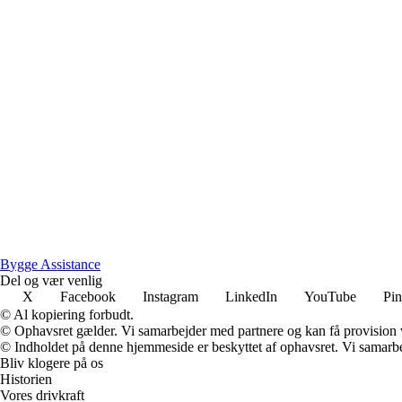
B
ygge
A
ssistance
Del og vær venlig
X
Facebook
Instagram
LinkedIn
YouTube
Pin
© Al kopiering forbudt.
© Ophavsret gælder. Vi samarbejder med partnere og kan få provision
© Indholdet på denne hjemmeside er beskyttet af ophavsret. Vi samarbe
Bliv klogere på os
Historien
Vores drivkraft