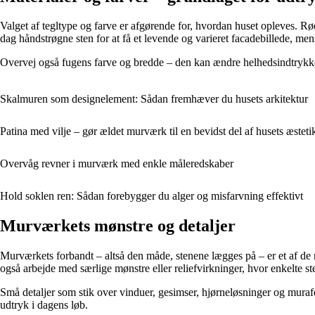
Valget af tegltype og farve er afgørende for, hvordan huset opleves. Rød
dag håndstrøgne sten for at få et levende og varieret facadebillede, me
Overvej også fugens farve og bredde – den kan ændre helhedsindtrykket
Skalmuren som designelement: Sådan fremhæver du husets arkitektur
Patina med vilje – gør ældet murværk til en bevidst del af husets æsteti
Overvåg revner i murværk med enkle måleredskaber
Hold soklen ren: Sådan forebygger du alger og misfarvning effektivt
Murværkets mønstre og detaljer
Murværkets forbandt – altså den måde, stenene lægges på – er et af de 
også arbejde med særlige mønstre eller reliefvirkninger, hvor enkelte st
Små detaljer som stik over vinduer, gesimser, hjørneløsninger og muraf
udtryk i dagens løb.