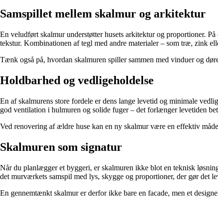
Samspillet mellem skalmur og arkitektur
En veludført skalmur understøtter husets arkitektur og proportioner. P
tekstur. Kombinationen af tegl med andre materialer – som træ, zink el
Tænk også på, hvordan skalmuren spiller sammen med vinduer og døre. I
Holdbarhed og vedligeholdelse
En af skalmurens store fordele er dens lange levetid og minimale vedlig
god ventilation i hulmuren og solide fuger – det forlænger levetiden bet
Ved renovering af ældre huse kan en ny skalmur være en effektiv måde 
Skalmuren som signatur
Når du planlægger et byggeri, er skalmuren ikke blot en teknisk løsnin
det murværkets samspil med lys, skygge og proportioner, der gør det l
En gennemtænkt skalmur er derfor ikke bare en facade, men et designele