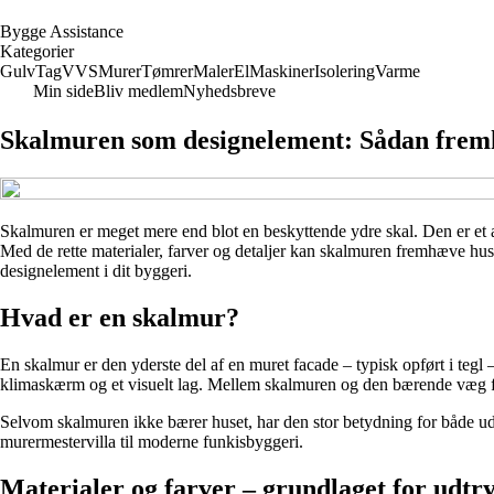
B
ygge
A
ssistance
Kategorier
Gulv
Tag
VVS
Murer
Tømrer
Maler
El
Maskiner
Isolering
Varme
Min side
Bliv medlem
Nyhedsbreve
Skalmuren som designelement: Sådan fremh
Skalmuren er meget mere end blot en beskyttende ydre skal. Den er et a
Med de rette materialer, farver og detaljer kan skalmuren fremhæve huse
designelement i dit byggeri.
Hvad er en skalmur?
En skalmur er den yderste del af en muret facade – typisk opført i te
klimaskærm og et visuelt lag. Mellem skalmuren og den bærende væg fin
Selvom skalmuren ikke bærer huset, har den stor betydning for både udse
murermestervilla til moderne funkisbyggeri.
Materialer og farver – grundlaget for udtr