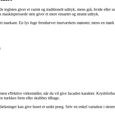
e teglsten giver et varmt og traditionelt udtryk, mens grå, hvide eller 
ns maskinpressede sten giver et mere ensartet og stramt udtryk.
 markant. En lys fuge fremhæver murværkets mønster, mens en mørk fuge
k
mest effektive virkemidler, når du vil give facaden karakter. Krydsfor
en trækkes frem eller skubbes tilbage.
dækninger kan give huset et unikt præg. Selv en enkel variation i sten