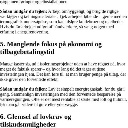
rørgennemføringer og elinstallationer.
Sådan undgår du fejlen:
Arbejd omhyggeligt, og brug de rigtige
værktøjer og tætningsmaterialer. Tjek arbejdet løbende – gerne med en
termografisk undersøgelse, som kan afsløre kuldebroer og utætheder.
Hvis du får arbejdet udført af håndværkere, så vælg nogen med
erfaring i energirenovering.
5. Manglende fokus på økonomi og
tilbagebetalingstid
Mange kaster sig ud i isoleringsprojekter uden at have regnet på, hvor
meget de faktisk sparer – og hvor lang tid det tager at tjene
investeringen hjem. Det kan føre til, at man bruger penge på tiltag, der
ikke giver den forventede effekt.
Sådan undgår du fejlen:
Lav et simpelt energiregnskab, før du går i
gang. Sammenlign investeringen med den forventede besparelse på
varmeregningen. Ofte er det mest rentable at starte med loft og hulmur,
før man går videre til gulv eller ydervægge.
6. Glemsel af lovkrav og
tilskudsmuligheder