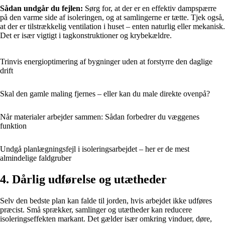
Sådan undgår du fejlen:
Sørg for, at der er en effektiv dampspærre
på den varme side af isoleringen, og at samlingerne er tætte. Tjek også,
at der er tilstrækkelig ventilation i huset – enten naturlig eller mekanisk.
Det er især vigtigt i tagkonstruktioner og krybekældre.
Trinvis energioptimering af bygninger uden at forstyrre den daglige
drift
Skal den gamle maling fjernes – eller kan du male direkte ovenpå?
Når materialer arbejder sammen: Sådan forbedrer du væggenes
funktion
Undgå planlægningsfejl i isoleringsarbejdet – her er de mest
almindelige faldgruber
4. Dårlig udførelse og utætheder
Selv den bedste plan kan falde til jorden, hvis arbejdet ikke udføres
præcist. Små sprækker, samlinger og utætheder kan reducere
isoleringseffekten markant. Det gælder især omkring vinduer, døre,