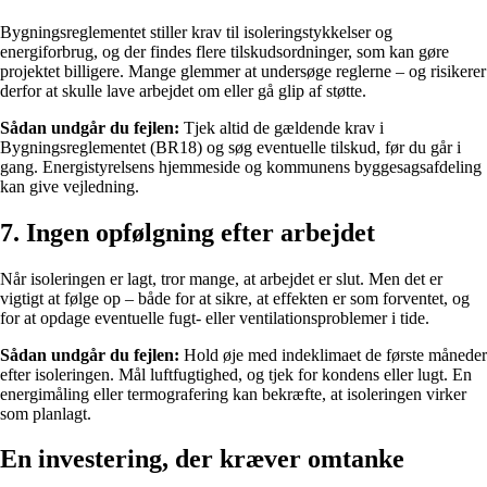
Bygningsreglementet stiller krav til isoleringstykkelser og
energiforbrug, og der findes flere tilskudsordninger, som kan gøre
projektet billigere. Mange glemmer at undersøge reglerne – og risikerer
derfor at skulle lave arbejdet om eller gå glip af støtte.
Sådan undgår du fejlen:
Tjek altid de gældende krav i
Bygningsreglementet (BR18) og søg eventuelle tilskud, før du går i
gang. Energistyrelsens hjemmeside og kommunens byggesagsafdeling
kan give vejledning.
7. Ingen opfølgning efter arbejdet
Når isoleringen er lagt, tror mange, at arbejdet er slut. Men det er
vigtigt at følge op – både for at sikre, at effekten er som forventet, og
for at opdage eventuelle fugt- eller ventilationsproblemer i tide.
Sådan undgår du fejlen:
Hold øje med indeklimaet de første måneder
efter isoleringen. Mål luftfugtighed, og tjek for kondens eller lugt. En
energimåling eller termografering kan bekræfte, at isoleringen virker
som planlagt.
En investering, der kræver omtanke