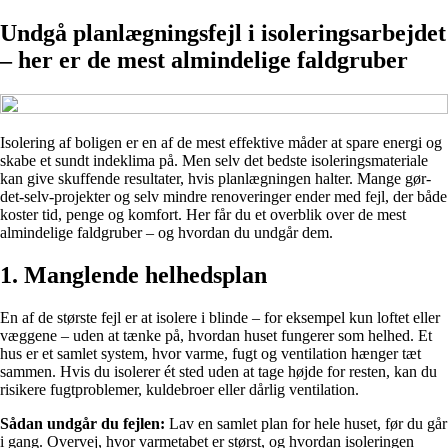
Undgå planlægningsfejl i isoleringsarbejdet
– her er de mest almindelige faldgruber
Isolering af boligen er en af de mest effektive måder at spare energi og
skabe et sundt indeklima på. Men selv det bedste isoleringsmateriale
kan give skuffende resultater, hvis planlægningen halter. Mange gør-
det-selv-projekter og selv mindre renoveringer ender med fejl, der både
koster tid, penge og komfort. Her får du et overblik over de mest
almindelige faldgruber – og hvordan du undgår dem.
1. Manglende helhedsplan
En af de største fejl er at isolere i blinde – for eksempel kun loftet eller
væggene – uden at tænke på, hvordan huset fungerer som helhed. Et
hus er et samlet system, hvor varme, fugt og ventilation hænger tæt
sammen. Hvis du isolerer ét sted uden at tage højde for resten, kan du
risikere fugtproblemer, kuldebroer eller dårlig ventilation.
Sådan undgår du fejlen:
Lav en samlet plan for hele huset, før du går
i gang. Overvej, hvor varmetabet er størst, og hvordan isoleringen