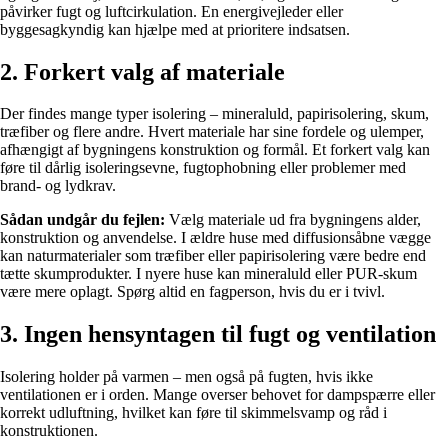
påvirker fugt og luftcirkulation. En energivejleder eller
byggesagkyndig kan hjælpe med at prioritere indsatsen.
2. Forkert valg af materiale
Der findes mange typer isolering – mineraluld, papirisolering, skum,
træfiber og flere andre. Hvert materiale har sine fordele og ulemper,
afhængigt af bygningens konstruktion og formål. Et forkert valg kan
føre til dårlig isoleringsevne, fugtophobning eller problemer med
brand- og lydkrav.
Sådan undgår du fejlen:
Vælg materiale ud fra bygningens alder,
konstruktion og anvendelse. I ældre huse med diffusionsåbne vægge
kan naturmaterialer som træfiber eller papirisolering være bedre end
tætte skumprodukter. I nyere huse kan mineraluld eller PUR-skum
være mere oplagt. Spørg altid en fagperson, hvis du er i tvivl.
3. Ingen hensyntagen til fugt og ventilation
Isolering holder på varmen – men også på fugten, hvis ikke
ventilationen er i orden. Mange overser behovet for dampspærre eller
korrekt udluftning, hvilket kan føre til skimmelsvamp og råd i
konstruktionen.